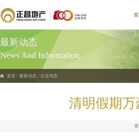
首
最新动态
News And Information
首页
/
最新动态
/
企业动态
清明假期万
发