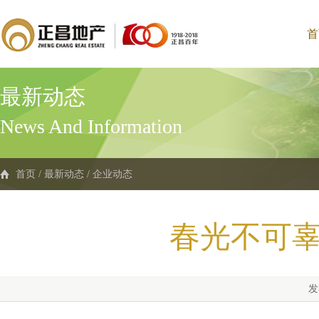
首
最新动态
News And Information
首页
/
最新动态
/
企业动态
春光不可辜
发