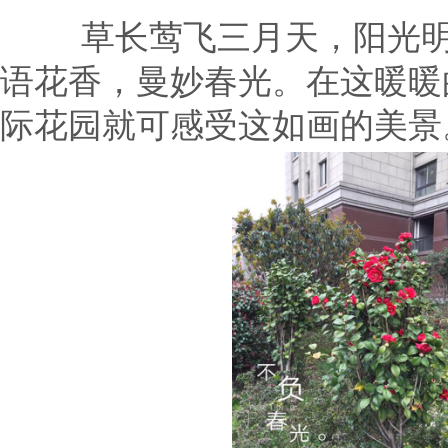
草长莺飞三月天，阳光
语花香，曼妙春光。在这暖暖
际花园就可感受这如画的美景