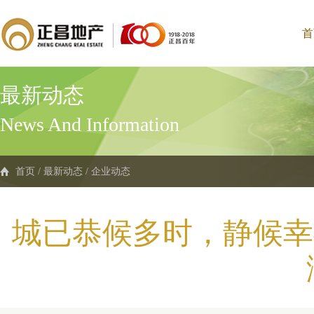
首
最新动态
News And Information
首页
/
最新动态
/
企业动态
城已恭候多时，静候幸