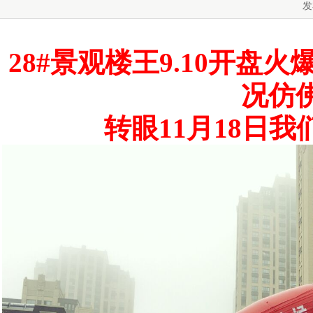
发
28#景观楼王9.10开
况仿
转眼
11月18日