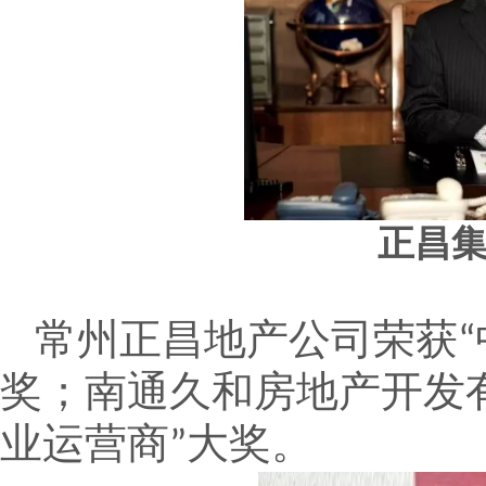
正昌
常州正昌地产公司荣获
“
奖；
南通久和房地产开发
业运营商
大奖。
”