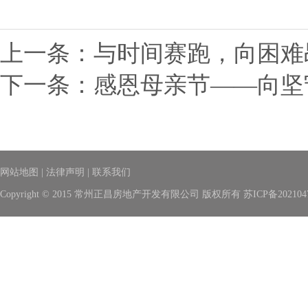
上一条：
与时间赛跑，向困难
下一条：
感恩母亲节——向坚
网站地图
|
法律声明
|
联系我们
Copyright © 2015 常州正昌房地产开发有限公司 版权所有
苏ICP备202104