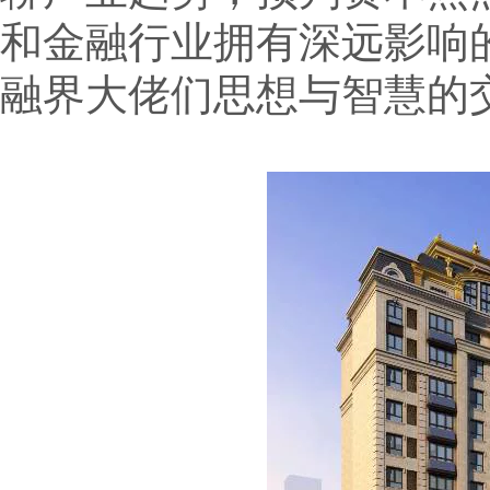
和金融行业拥有深远影响
融界大佬们思想与智慧的