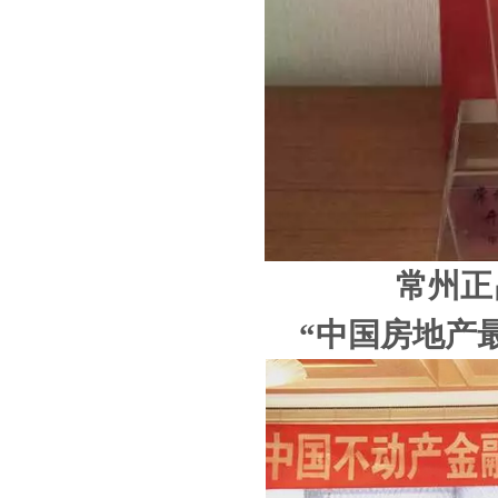
常州正
“
中国房地产