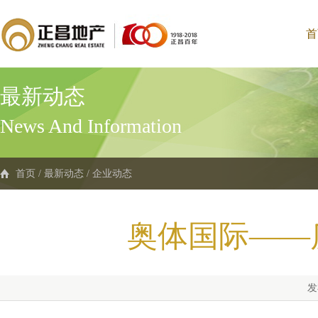
首
最新动态
News And Information
首页
/
最新动态
/
企业动态
奥体国际——
发