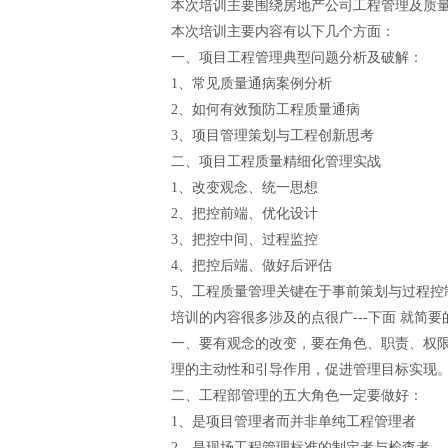
本次培训主要围绕房地产公司工程管理及质
本次培训主要内容有以下几个方面：
一、
项目工程管理典型问题分析及破解：
1、
常见质量通病案例分析
2、
如何有效预防工程质量通病
3、
项目管理策划与工程创新思考
二、
项目工程质量精细化管理实战
1、
改变观念、统一思想
2、
把控前端、优化设计
3、
把控中间、过程监控
4、
把控后端、做好后评估
5、
工程质量管理关键在于事前策划与过程控
培训的内容很多涉及的点很广---下面 就简
一、要有观念的改变，要在角色、职责、权
理的主动性和引导作用，促进管理目标实现
二、工程部管理的五大角色一定要做好：
1、是项目管理者而并非单纯工程管理者
2、是现场工程管理标准的制定者与检查者