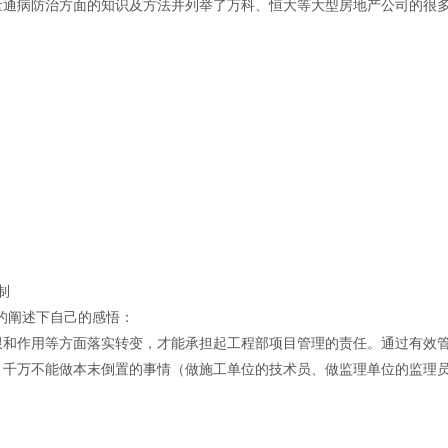
量通病防治方面的知识及方法并列举了万科、恒大等大型房地产公司的很
制
要的阐述下自己的感悟：
限和作用等方面落实转变，才能承担起工程部项目管理的责任。通过有效
。千万不能做本末倒置的事情（做施工单位的技术员、做监理单位的监理